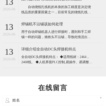
13
调节;半剥后退时动作要快一点. 3.焊接不良：气缸
自动绕线扎线机的本身的加工精度是决定绕
上下的动作要配合适当,端子要在Y型分
2026-06
线品质的重要因素之一，目前常见的绕线扎线机
设备按加工精度来区分的话，主要有高精度、普
通CNC、机械半自动等类型，它们的加工精度存
焊锡机不沾锡该如何处理
13
在较大的差异，应用于不同的加工要求场合，其
用于自动焊锡机器人进行焊接时，遇到和手工焊
实除了设备本身的精度因素之外还有一些人为和
2026-06
锡一样的问题，烙铁头不沾锡，导致此情况出现
其它因素影响了线圈的加工精度，下面就主要说
的原因除了烙铁头本身的有点问题之外，还可能
有几个其他方面的原因，具体分析如下： 1 、
详细介绍全自动DC头焊接机特点
13
用于前未将烙铁头沾锡面吃锡 2 、 焊接时选择
全自动DC头焊接机特点： ◆适用线材：2464，
温度过高 , 容易使烙
2026-06
2468线。 ◆人机界面PLC控制,易操作、易调整，
各工步单独动作在界面上轻松实现。 ◆外露式零
部件，易维修。 ◆高度自动化，创造高产能。 ◆
集分线、剥皮、焊接一体。比原始生产
在线留言