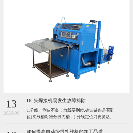
DC头焊接机易发生故障排除
13
1.分线、剥皮不良：放线要到位,确认链条是否到
2026-06
位(夹线槽对准分线刀槽，).分线定位刀要灵活,分
线定位刀中间的压块压线的力度要适中. 2.半剥不
良：当剥不掉外皮和断铜丝时可对半剥气缸上下
如何提高自动绕线扎线机的加工品质